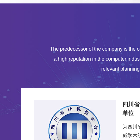
The predecessor of the company is the on
a high reputation in the computer indus
relevant planning
四川省
单位
为四川
威学术