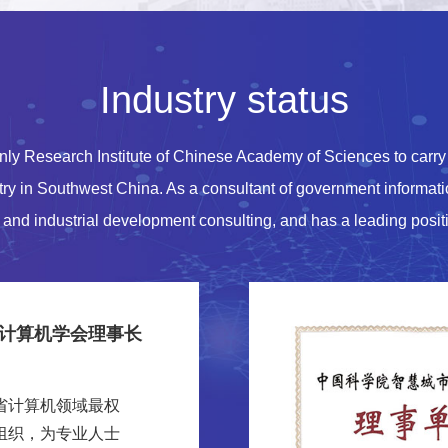
Industry status
ly Research Institute of Chinese Academy of Sciences to carry 
try in Southwest China. As a consultant of government informati
 and industrial development consulting, and has a leading positio
计算机学会理事长
省计算机领域最权
组织，为专业人士