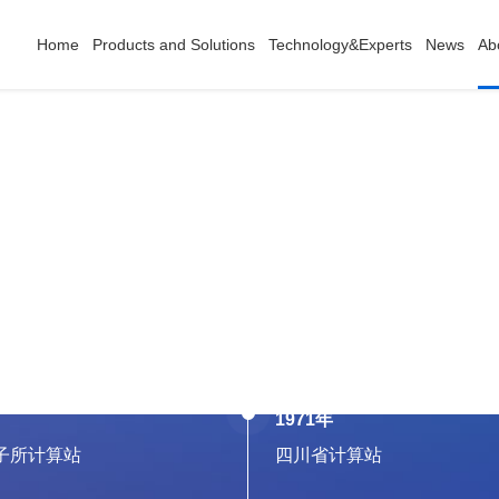
Home
Products and Solutions
Technology&Experts
News
Ab
Historical evolution
manufacturing
Smart City
Smart med
HISTORY
 manufacturing
• Wisdom Education
• Intelligent IO
 and coinage
• Smart Park
• Smart operat
gas production
• Digital scient
• Intelligent m
• Innovation in
1971年
子所计算站
四川省计算站