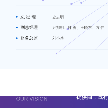
总 经 理
史志明
副总经理
尹邦明、钟 勇、王晓东、方 伟
财务总监
刘小兵
我们的愿景
努力成为客
提供商，既
OUR VISION