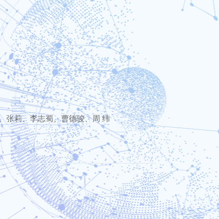
、张莉、李志蜀、曹德骏、周 纬