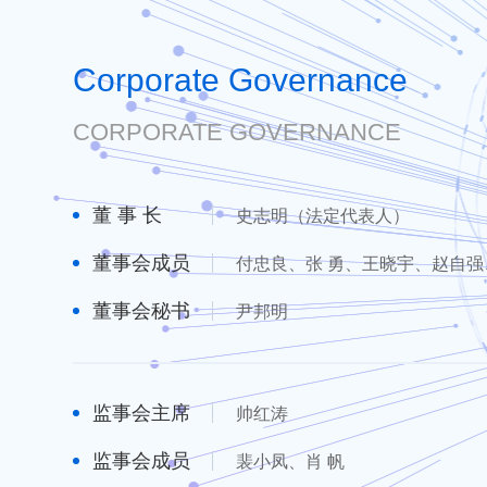
Corporate Governance
CORPORATE GOVERNANCE
董 事 长
史志明（法定代表人）
董事会成员
付忠良、张 勇、王晓宇、赵自强
董事会秘书
尹邦明
监事会主席
帅红涛
监事会成员
裴小凤、肖 帆