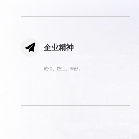

企业精神
诚信、敬业、奉献。