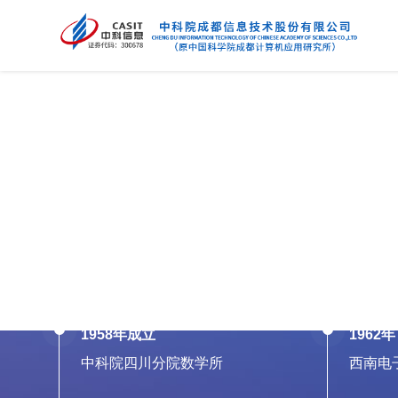
Smart government
Smart 
• Intelligent statistics
• Tobacco
• Regional economies
• Printing
• Smart government big data
• Oil and 
1958年成立
1962年
中科院四川分院数学所
西南电