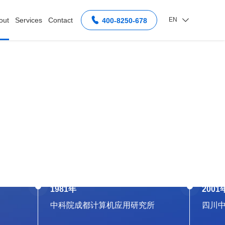
out
Services
Contact


EN
400-8250-678
ical
Industry solutions
T
• Government
ing room
• tobacco
ific research
• Associated gas
edical education
• Printing and coinage
tegration
• Medical care
1981年
2001
中科院成都计算机应用研究所
四川
• Education