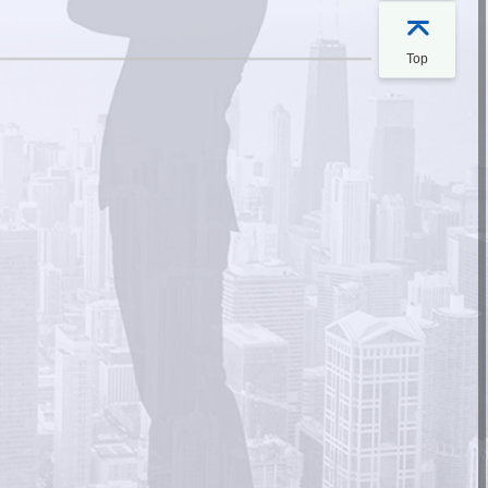

Top