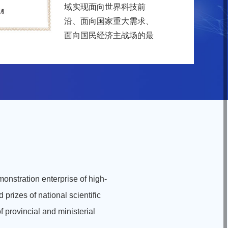
域实现面向世界科技前
沿、面向国家重大需求、
面向国民经济主战场的最
优立足点；是中科院落实
率先实现科学技术的跨越
发展，率先建成国家创新
人才高地，率先建成国家
高水平科技智库，率先建
设国际一流科研机构的有
力抓手。面向智慧城市
的“数字感知、智能运营、
精细治理、创新发展、民
生服务”五个方面开展工
monstration enterprise of high-
作。经过5年时间，在全
prizes of national scientific
国范围内实现智慧城市“百
f provincial and ministerial
城百行”的业务布局。