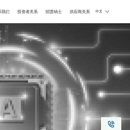
系我们
投资者关系
招贤纳士
供应商关系

中文
智慧健康
行业解决方案
 智慧物联
• 政府
 智慧手术室
• 烟草
 数字化科研
• 油气
 智慧医教
• 印钞造币
 创新集成
• 医疗
• 教育
