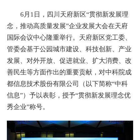
6
月
1
日，四川天府新区
“
贯彻新发展理
念，推动高质量发展
”
企业发展大会在天府
国际会议
中心隆重举行。
天府新
区党工委、
管委会基于公园城市建设、科技创新、产业
发展、对外开放、促进就业、扩大消费、改
善民生
等方面作出
的
重要贡献
，对
中科院成
都信息技术股份有限公司（以下简称
“
中科
信息
”
）予以表彰，授予
“
贯彻新发展理念优
秀企业
”
称号
。