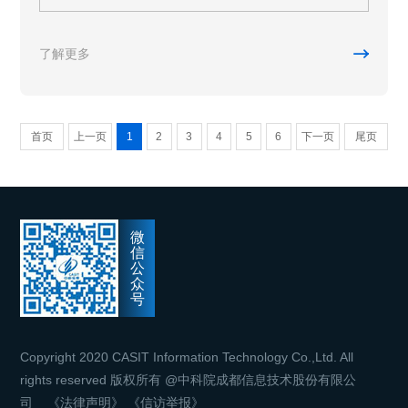

了解更多
首页
上一页
1
2
3
4
5
6
下一页
尾页
微
信
公
众
号
Copyright 2020 CASIT Information Technology Co.,Ltd. All
rights reserved 版权所有 @中科院成都信息技术股份有限公
司
《法律声明》
《信访举报》